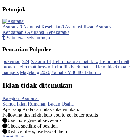
Petunjuk
Asuransi
0
Asuransi Kesehatan
0
Asuransi Jiwa
0
Asuransi
Kendaraan
0
Asuransi Kebakaran
0
Satu level sebelumnya
Pencarian Polpuler
pokemon
S24
Xiaomi 14
Helm modular matt br...
Helm mod matt
brown
Helm matt brown
Helm flip back matt ...
Helm
blackmagic
hampers
Magelang
2026
Yamaha V80 80 Tahun ...
Iklan tidak ditemukan
Kategori: Asuransi
Semua Iklan
Rumahan
Badan Usaha
Apa yang Anda cari tidak diketemukan...
Following tips might help you to get better results
Use more general keywords
Check spelling of position
Reduce filters, use less of them
Reset filter