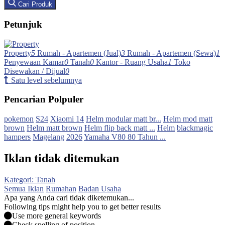
Cari Produk
Petunjuk
Property
5
Rumah - Apartemen (Jual)
3
Rumah - Apartemen (Sewa)
1
Penyewaan Kamar
0
Tanah
0
Kantor - Ruang Usaha
1
Toko
Disewakan / Dijual
0
Satu level sebelumnya
Pencarian Polpuler
pokemon
S24
Xiaomi 14
Helm modular matt br...
Helm mod matt
brown
Helm matt brown
Helm flip back matt ...
Helm
blackmagic
hampers
Magelang
2026
Yamaha V80 80 Tahun ...
Iklan tidak ditemukan
Kategori: Tanah
Semua Iklan
Rumahan
Badan Usaha
Apa yang Anda cari tidak diketemukan...
Following tips might help you to get better results
Use more general keywords
Check spelling of position