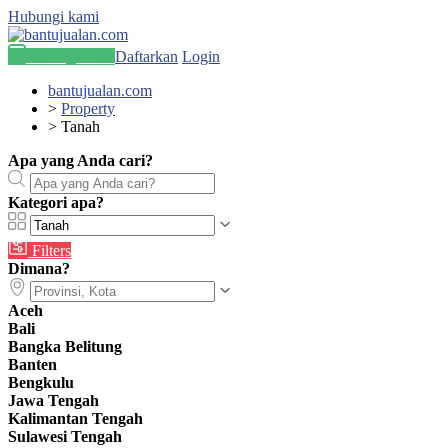
Hubungi kami
Pasang Iklan
Daftarkan
Login
bantujualan.com
>
Property
>
Tanah
Apa yang Anda cari?
Kategori apa?
Filters
Dimana?
Aceh
Bali
Bangka Belitung
Banten
Bengkulu
Jawa Tengah
Kalimantan Tengah
Sulawesi Tengah