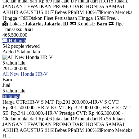
Cicilan mulai dari Rp.6,9 juta atau DP mulai dari Rp.115 Jutaan.
JANGAN LEWATKAN PROMO DARI HONDA SAMPAI
AKHIR AGUSTUS !!! ☑Bebas PPnBM 100%☑Promo Merdeka
Hingga 4Jt☑Diskon Fleet Perusahaan Hingga 15Jt☑Free...
Lokasi:
Jakarta, Jakarta, ID
Kondisi.:
Baru
Tipe
Transaksi:
Jual
465.500.000
Hubungi
542 people viewed
Added 5 tahun lalu
5 tahun lalu
291.200.000
All New Honda HR-V
Baru
Jual
5 tahun lalu
Hubungi
Harga OTR:HR-V S M/T: Rp.291.200.000,-HR-V S CVT:
Rp.301.500.000,-HR-V E CVT: Rp.323.900.000,-HR-V E CVT
SE: Rp.341.100.000,-HR-V Prestige CVT: Rp.406.300.000,-
Cicilan mulai dari Rp.4,6 juta atau DP mulai dari Rp.55 Jutaan.
JANGAN LEWATKAN PROMO DARI HONDA SAMPAI
AKHIR AGUSTUS !!! ☑Bebas PPnBM 100%☑Promo Merdeka
H...