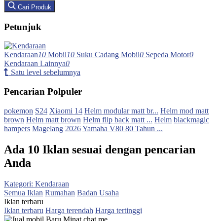
Cari Produk
Petunjuk
Kendaraan
10
Mobil
10
Suku Cadang Mobil
0
Sepeda Motor
0
Kendaraan Lainnya
0
Satu level sebelumnya
Pencarian Polpuler
pokemon
S24
Xiaomi 14
Helm modular matt br...
Helm mod matt
brown
Helm matt brown
Helm flip back matt ...
Helm
blackmagic
hampers
Magelang
2026
Yamaha V80 80 Tahun ...
Ada 10 Iklan sesuai dengan pencarian
Anda
Kategori: Kendaraan
Semua Iklan
Rumahan
Badan Usaha
Iklan terbaru
Iklan terbaru
Harga terendah
Harga tertinggi