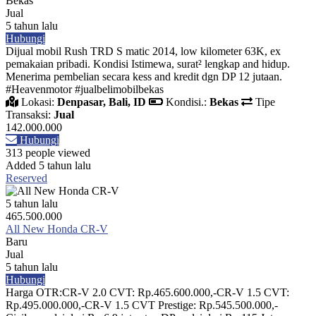
Bekas
Jual
5 tahun lalu
Hubungi
Dijual mobil Rush TRD S matic 2014, low kilometer 63K, ex
pemakaian pribadi. Kondisi Istimewa, surat² lengkap and hidup.
Menerima pembelian secara kess and kredit dgn DP 12 jutaan.
#Heavenmotor #jualbelimobilbekas
Lokasi:
Denpasar, Bali, ID
Kondisi.:
Bekas
Tipe
Transaksi:
Jual
142.000.000
Hubungi
313 people viewed
Added 5 tahun lalu
Reserved
5 tahun lalu
465.500.000
All New Honda CR-V
Baru
Jual
5 tahun lalu
Hubungi
Harga OTR:CR-V 2.0 CVT: Rp.465.600.000,-CR-V 1.5 CVT:
Rp.495.000.000,-CR-V 1.5 CVT Prestige: Rp.545.500.000,-