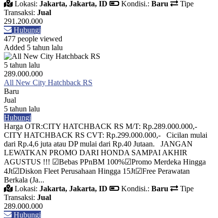
Lokasi:
Jakarta, Jakarta, ID
Kondisi.:
Baru
Tipe
Transaksi:
Jual
291.200.000
Hubungi
477 people viewed
Added 5 tahun lalu
5 tahun lalu
289.000.000
All New City Hatchback RS
Baru
Jual
5 tahun lalu
Hubungi
Harga OTR:CITY HATCHBACK RS M/T: Rp.289.000.000,-
CITY HATCHBACK RS CVT: Rp.299.000.000,- Cicilan mulai
dari Rp.4,6 juta atau DP mulai dari Rp.40 Jutaan. JANGAN
LEWATKAN PROMO DARI HONDA SAMPAI AKHIR
AGUSTUS !!! ☑Bebas PPnBM 100%☑Promo Merdeka Hingga
4Jt☑Diskon Fleet Perusahaan Hingga 15Jt☑Free Perawatan
Berkala (Ja...
Lokasi:
Jakarta, Jakarta, ID
Kondisi.:
Baru
Tipe
Transaksi:
Jual
289.000.000
Hubungi