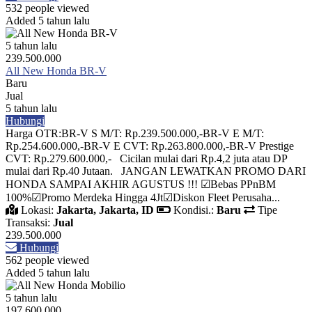
532 people viewed
Added 5 tahun lalu
5 tahun lalu
239.500.000
All New Honda BR-V
Baru
Jual
5 tahun lalu
Hubungi
Harga OTR:BR-V S M/T: Rp.239.500.000,-BR-V E M/T:
Rp.254.600.000,-BR-V E CVT: Rp.263.800.000,-BR-V Prestige
CVT: Rp.279.600.000,- Cicilan mulai dari Rp.4,2 juta atau DP
mulai dari Rp.40 Jutaan. JANGAN LEWATKAN PROMO DARI
HONDA SAMPAI AKHIR AGUSTUS !!! ☑Bebas PPnBM
100%☑Promo Merdeka Hingga 4Jt☑Diskon Fleet Perusaha...
Lokasi:
Jakarta, Jakarta, ID
Kondisi.:
Baru
Tipe
Transaksi:
Jual
239.500.000
Hubungi
562 people viewed
Added 5 tahun lalu
5 tahun lalu
197.600.000