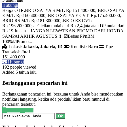
5 tahun lalu
Hubungi
Harga OTR:BRIO SATYA S M/T: Rp.151.400.000,-BRIO SATYA
E M/T: Rp.160.400.000,-BRIO SATYA E CVT: Rp.175.400.000,-
BRIO RS M/T: Rp.181.300.000,-BRIO RS CVT:
Rp.196.200.000,- Cicilan mulai dari Rp.2,4 juta atau DP mulai dari
Rp.19 Jutaan. JANGAN LEWATKAN PROMO DARI HONDA
SAMPAI AKHIR AGUSTUS !!! ☑Bebas PPnBM
100%☑Promo...
Lokasi:
Jakarta, Jakarta, ID
Kondisi.:
Baru
Tipe
Transaksi:
Jual
151.400.000
Hubungi
192 people viewed
Added 5 tahun lalu
Berlangganan pencarian ini
Berlangganan pencarian ini, berguna untuk Anda bisa mendapatkan
notifikasi langsung, ketika ada produk/ iklan baru muncul di
pencarian tersebut.
Berlangganan
Ok