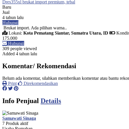
Dres355xl brukat import premium, tebal
Baru
Jual
4 tahun lalu
Hubungi
Brukat import. Ada pilihan warna..
Lokasi:
Kota Pematang Siantar, Sumatra Utara, ID
Kondis
175.000
Hubungi
309 people viewed
Added 4 tahun lalu
Komentar/ Rekomendasi
Belum ada komentar, silahkan memberikan komentar atau bantu rekome
Print
Direkomendasikan
Info Penjual
Details
Samawati Sinaga
7 Produk aktif
Usaha Rumahan