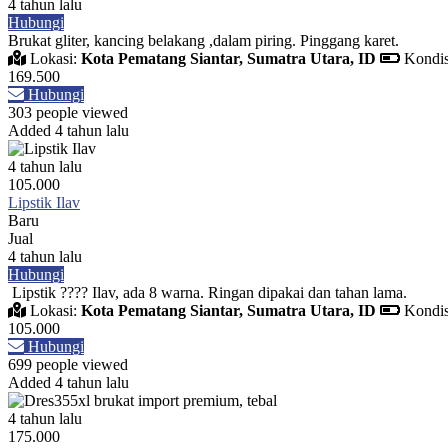
4 tahun lalu
Hubungi
Brukat gliter, kancing belakang ,dalam piring. Pinggang karet.
Lokasi:
Kota Pematang Siantar, Sumatra Utara, ID
Kondis
169.500
Hubungi
303 people viewed
Added 4 tahun lalu
4 tahun lalu
105.000
Lipstik Ilav
Baru
Jual
4 tahun lalu
Hubungi
Lipstik ???? Ilav, ada 8 warna. Ringan dipakai dan tahan lama.
Lokasi:
Kota Pematang Siantar, Sumatra Utara, ID
Kondis
105.000
Hubungi
699 people viewed
Added 4 tahun lalu
4 tahun lalu
175.000