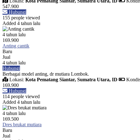
Lokasi:
Kota Pematang Siantar, Sumatra Utara, ID
Kondis
547.900
Hubungi
155 people viewed
Added 4 tahun lalu
4 tahun lalu
169.900
Anting cantik
Baru
Jual
4 tahun lalu
Hubungi
Berbagai model anting, dr mutiara Lombok.
Lokasi:
Kota Pematang Siantar, Sumatra Utara, ID
Kondis
169.900
Hubungi
114 people viewed
Added 4 tahun lalu
4 tahun lalu
169.500
Dres brukat mutiara
Baru
Jual