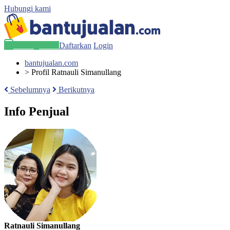
Hubungi kami
Pasang Iklan
Daftarkan
Login
bantujualan.com
>
Profil Ratnauli Simanullang
Sebelumnya
Berikutnya
Info Penjual
Ratnauli Simanullang