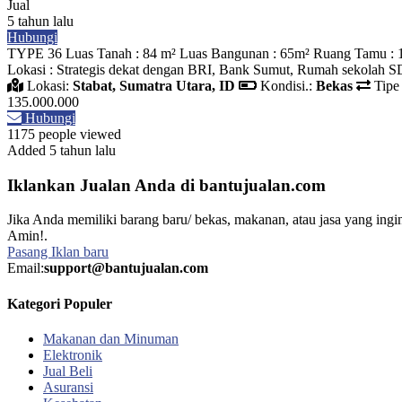
Jual
5 tahun lalu
Hubungi
TYPE 36 Luas Tanah : 84 m² Luas Bangunan : 65m² Ruang Tamu : 1 K
Lokasi : Strategis dekat dengan BRI, Bank Sumut, Rumah sekolah S
Lokasi:
Stabat, Sumatra Utara, ID
Kondisi.:
Bekas
Tipe 
135.000.000
Hubungi
1175 people viewed
Added 5 tahun lalu
Iklankan Jualan Anda di bantujualan.com
Jika Anda memiliki barang baru/ bekas, makanan, atau jasa yang ingin
Amin!.
Pasang Iklan baru
Email:
support@bantujualan.com
Kategori Populer
Makanan dan Minuman
Elektronik
Jual Beli
Asuransi