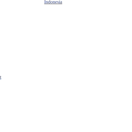
Indonesia‎
t