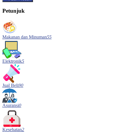
Petunjuk
Makanan dan Minuman
55
Elektronik
5
Jual Beli
90
Asuransi
0
Kesehatan
2