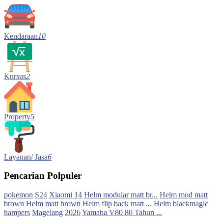
Kendaraan
10
Kursus
2
Property
5
Layanan/ Jasa
6
Pencarian Polpuler
pokemon
S24
Xiaomi 14
Helm modular matt br...
Helm mod matt
brown
Helm matt brown
Helm flip back matt ...
Helm
blackmagic
hampers
Magelang
2026
Yamaha V80 80 Tahun ...