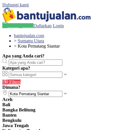
Hubungi kami
Pasang Iklan
Daftarkan
Login
bantujualan.com
>
Sumatra Utara
>
Kota Pematang Siantar
Apa yang Anda cari?
Kategori apa?
Filters
Dimana?
Aceh
Bali
Bangka Belitung
Banten
Bengkulu
Jawa Tengah