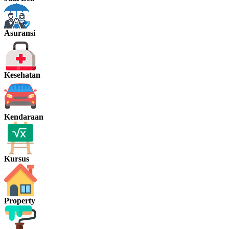
Asuransi
Kesehatan
Kendaraan
Kursus
Property